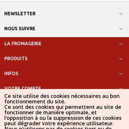

NEWSLETTER

NOUS SUIVRE

LA FROMAGERIE

PRODUITS

INFOS

VOTRE COMPTE
Ce site utilise des cookies nécessaires au bon
fonctionnement du site.

INFORMATIONS
Ce sont des cookies qui permettent au site de
fonctionner de manière optimale, et
l’opposition à ou la suppression de ces cookies
peut dégrader votre expérience utilisateur.
Jaro - Prestashop - JPG Informatique
Nous n'utilisons pas de cookies tiers ou de