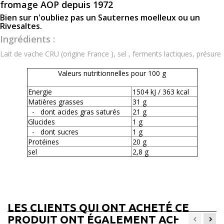
fromage AOP depuis 1972
Bien sur n'oubliez pas un Sauternes moelleux ou un
Rivesaltes.
Ingrédients :
Lait de vache CRU (origine France ), sel , ferments lactiques, présure
Valeurs nutritionnelles pour 100 g
Energie
1504 kJ / 363 kcal
Matières grasses
31 g
- dont acides gras saturés
21 g
Glucides
1 g
- dont sucres
1 g
Protéines
20 g
sel
2,8 g
LES CLIENTS QUI ONT ACHETÉ CE
PRODUIT ONT ÉGALEMENT ACHETÉ...