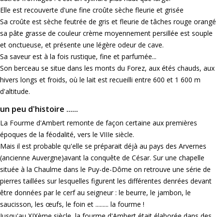
Elle est recouverte d'une fine croûte sèche fleurie et grisée
Sa croûte est sèche feutrée de gris et fleurie de tâches rouge orangé
sa pâte grasse de couleur crème moyennement persillée est souple
et onctueuse, et présente une légère odeur de cave.
Sa saveur est à la fois rustique, fine et parfumée...
Son berceau se situe dans les monts du Forez, aux étés chauds, aux
hivers longs et froids, où le lait est recueilli entre 600 et 1 600 m
d'altitude.
un peu d'histoire ......
La Fourme d'Ambert remonte de façon certaine aux premières
époques de la féodalité, vers le VIIIe siècle.
Mais il est probable qu'elle se préparait déjà au pays des Arvernes
(ancienne Auvergne)avant la conquête de César. Sur une chapelle
située à la Chaulme dans le Puy-de-Dôme on retrouve une série de
pierres taillées sur lesquelles figurent les différentes denrées devant
être données par le cerf au seigneur : le beurre, le jambon, le
saucisson, les œufs, le foin et ......... la fourme !
Jusqu'au XIXème siècle, la fourme d'Ambert était élaborée dans des