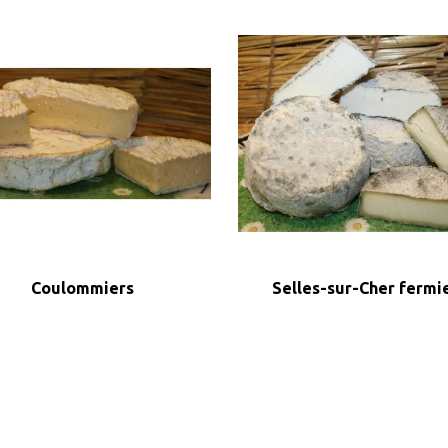
Aperçu rapide
Aperçu rapide
Coulommiers
Selles-sur-Cher fermi