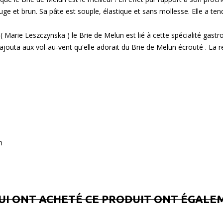
uge et brun. Sa pâte est souple, élastique et sans mollesse. Elle a tend
XV ( Marie Leszczynska ) le Brie de Melun est lié à cette spécialité gast
oyal ajouta aux vol-au-vent qu'elle adorait du Brie de Melun écrouté . La 
n
QUI ONT ACHETÉ CE PRODUIT ONT ÉGALEM