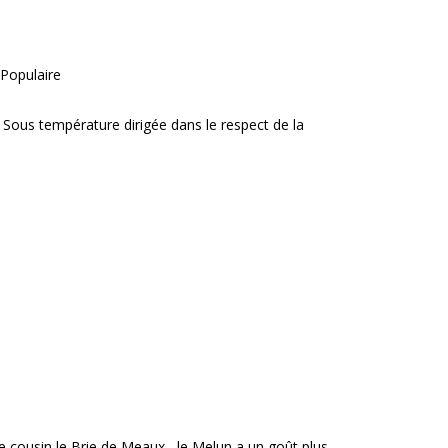
Populaire
 Sous température dirigée dans le respect de la
e cousin le Brie de Meaux , le Melun a un goût plus