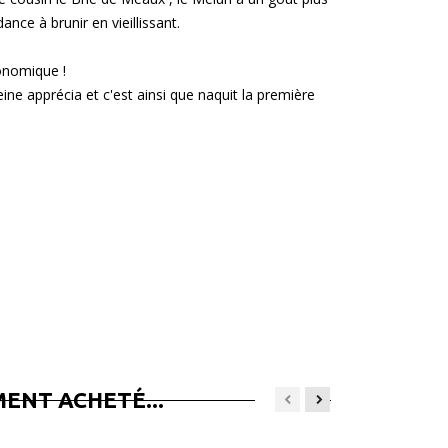
ance à brunir en vieillissant.
ronomique !
reine apprécia et c'est ainsi que naquit la première
ENT ACHETÉ...