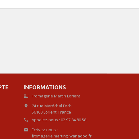
PTE
INFORMATIONS
Fromagerie Martin Lorient

74 rue Maréchal Foch

56100 Lorient,
France
Appelez-nous :
02 97 84 80 58

Écrivez-nous :

fromagerie.martin@wanadoo.fr