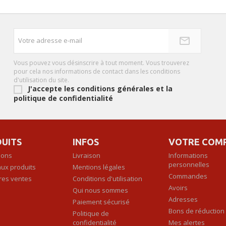
Vous pouvez vous désinscrire à tout moment. Vous trouverez
pour cela nos informations de contact dans les conditions
d'utilisation du site.
J'accepte les conditions générales et la
politique de confidentialité
UITS
INFOS
VOTRE COM
ions
Livraison
Informations
personnelles
ux produits
Mentions légales
Commandes
res ventes
Conditions d'utilisation
Avoirs
Qui nous sommes
Adresses
Paiement sécurisé
Bons de réduction
Politique de
confidentialité
Mes alertes