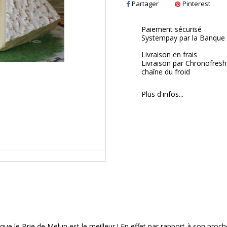
Partager
Pinterest
Paiement sécurisé
Systempay par la Banque 
Livraison en frais
Livraison par Chronofresh
chaîne du froid
Plus d'infos...
e le Brie de Melun est le meilleur ! En effet par rapport à son proch