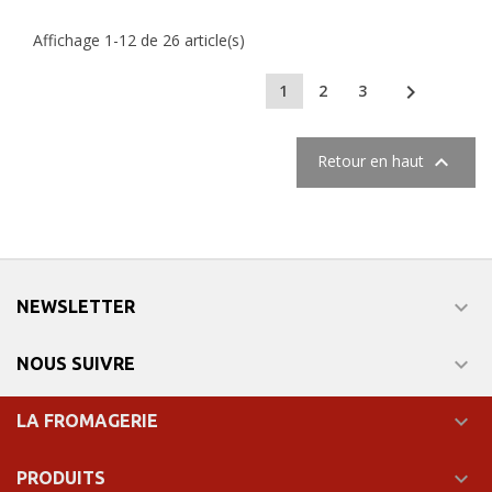
Affichage 1-12 de 26 article(s)

1
2
3

Retour en haut

NEWSLETTER

NOUS SUIVRE

LA FROMAGERIE

PRODUITS