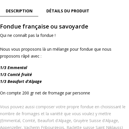
DESCRIPTION
DÉTAILS DU PRODUIT
Fondue française ou savoyarde
Qui ne connaît pas la fondue !
Nous vous proposons là un mélange pour fondue que nous
proposons râpé avec :
1/3 Emmental
1/3 Comté fruité
1/3 Beaufort d'Alpage
On compte 200 gr net de fromage par personne
Vous pouvez aussi composer votre propre fondue en choisissant le
nombre de fromages et la variété que vous voulez y mettre
(Emmental, Comté, Beaufort d'Alpage, Gruyère Suisse d'Alpage,
Appenzeller, Vacherin Fribourgeois, Raclette suisse Saint Niklauss)